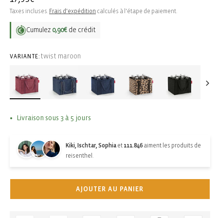
habituel
Taxes incluses.
Frais d'expédition
calculés à l'étape de paiement.
Cumulez
0,90€
de crédit
twist maroon
VARIANTE:
Livraison sous 3 à 5 jours
Kiki, Ischtar, Sophia
et
111.846
aiment les produits de
reisenthel.
AJOUTER AU PANIER