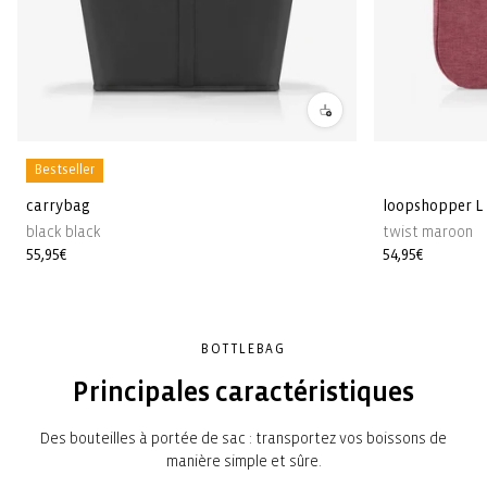
Bestseller
carrybag
loopshopper L
black black
twist maroon
Prix
55,95€
Prix
54,95€
habituel
habituel
BOTTLEBAG
Principales caractéristiques
Des bouteilles à portée de sac : transportez vos boissons de
manière simple et sûre.