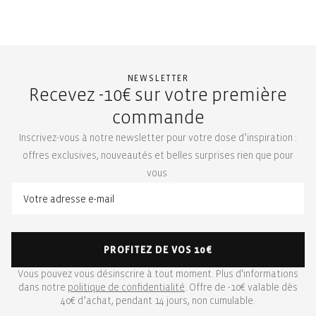
NEWSLETTER
Recevez -10€ sur votre première
commande
Inscrivez-vous à notre newsletter pour votre dose d’inspiration :
offres exclusives, nouveautés et belles surprises rien que pour
vous.
PROFITEZ DE VOS 10€
Vous pouvez vous désinscrire à tout moment. Plus d'informations
dans notre
politique de confidentialité
. Offre de -10€ valable dès
40€ d’achat, pendant 14 jours, non cumulable.