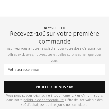
NEWSLETTER
Recevez -10€ sur votre première
commande
Inscrivez-vous à notre newsletter pour votre dose d’inspiration :
offres exclusives, nouveautés et belles surprises rien que pour
vous.
PROFITEZ DE VOS 10€
Vous pouvez vous désinscrire à tout moment. Plus d'informations
dans notre
politique de confidentialité
. Offre de -10€ valable dès
40€ d’achat, pendant 14 jours, non cumulable.