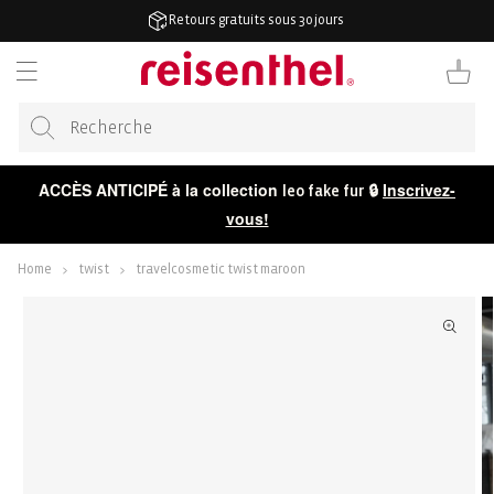
RECTEMENT
Retours gratuits sous 30 jours
 CONTENU
Panier
ACCÈS ANTICIPÉ à la collection
🔒
Inscrivez-
leo fake fur
vous!
Home
twist
travelcosmetic twist maroon
ER AUX
ORMATIONS
 LE
DUIT