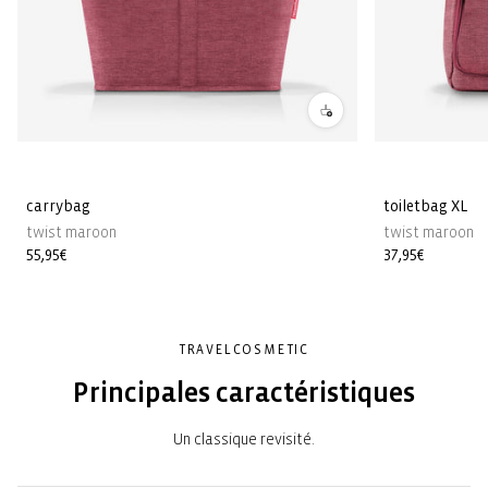
carrybag
toiletbag XL
twist maroon
twist maroon
Prix
55,95€
Prix
37,95€
habituel
habituel
TRAVELCOSMETIC
Principales caractéristiques
Un classique revisité.