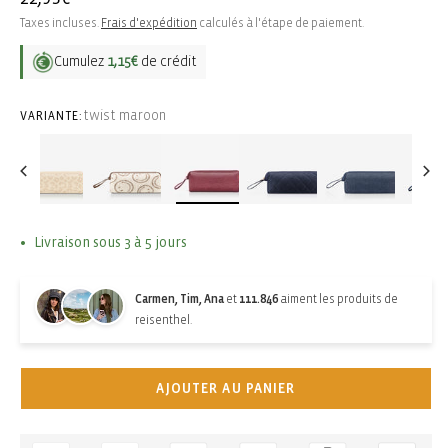
habituel
Taxes incluses.
Frais d'expédition
calculés à l'étape de paiement.
Cumulez
1,15€
de crédit
twist maroon
VARIANTE:
Livraison sous 3 à 5 jours
Carmen, Tim, Ana
et
111.846
aiment les produits de
reisenthel.
AJOUTER AU PANIER