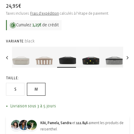
Prix
24,95€
habituel
Taxes incluses.
Frais d'expédition
calculés à l'étape de paiement.
Cumulez
1,25€
de crédit
black
VARIANTE:
TAILLE:
S
M
Livraison sous 3 à 5 jours
Kiki, Pamela, Sandra
et
111.846
aiment les produits de
reisenthel.