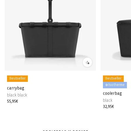
Bestseller
Bestseller
❄️ Isotherme
carrybag
coolerbag
black black
black
Prix
55,95€
Prix
32,95€
habituel
habituel