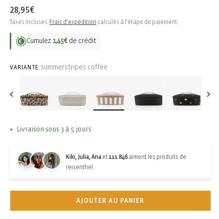
Prix
28,95€
habituel
Taxes incluses.
Frais d'expédition
calculés à l'étape de paiement.
Cumulez
1,45€
de crédit
summerstripes coffee
VARIANTE:
Livraison sous 3 à 5 jours
Kiki, Julia, Ana
et
111.846
aiment les produits de
reisenthel.
AJOUTER AU PANIER