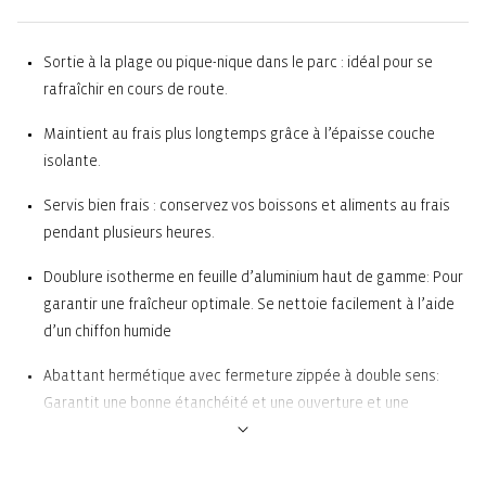
Sortie à la plage ou pique-nique dans le parc : idéal pour se
rafraîchir en cours de route.
Maintient au frais plus longtemps grâce à l’épaisse couche
isolante.
Servis bien frais : conservez vos boissons et aliments au frais
pendant plusieurs heures.
Doublure isotherme en feuille d’aluminium haut de gamme: Pour
garantir une fraîcheur optimale. Se nettoie facilement à l’aide
d’un chiffon humide
Abattant hermétique avec fermeture zippée à double sens:
Garantit une bonne étanchéité et une ouverture et une
fermeture faciles
Poignée de transport sur l’abattant: Pratique pour l’emporter