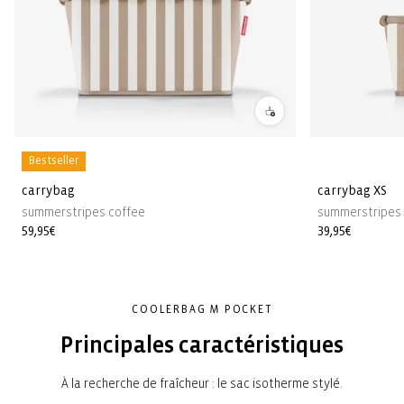
Bestseller
carrybag
carrybag XS
summerstripes coffee
summerstripes 
Prix
59,95€
Prix
39,95€
habituel
habituel
COOLERBAG M POCKET
Principales caractéristiques
À la recherche de fraîcheur : le sac isotherme stylé.