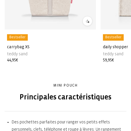
Bestseller
Bestseller
carrybag XS
daily shopper
teddy sand
teddy sand
Prix
44,95€
Prix
59,95€
habituel
habituel
MINI POUCH
Principales caractéristiques
Des pochettes parfaites pour ranger vos petits effets
personnels, clefs, téléphone et rouge à lèvres: Un rangement