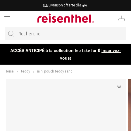
RECTEMENT
Livraison offerte dès 40€
 CONTENU
Panier
ACCÈS ANTICIPÉ à la collection
🔒
Inscrivez-
leo fake fur
vous!
Home
teddy
mini pouch teddy sand
ER AUX
ORMATIONS
 LE
DUIT