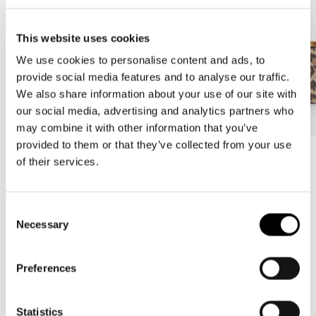
This website uses cookies
We use cookies to personalise content and ads, to
provide social media features and to analyse our traffic.
We also share information about your use of our site with
our social media, advertising and analytics partners who
may combine it with other information that you’ve
provided to them or that they’ve collected from your use
Bestseller
Bestseller
of their services.
carrybag
carrybag XS
leo macchiato
leo macchiato
Prix
59,95€
Prix
37,95€
Consent
Necessary
habituel
habituel
Selection
Preferences
4.62
New content loaded
21 avis
Statistics