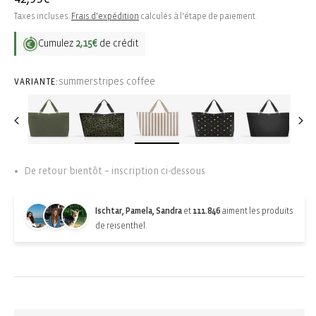
habituel
Taxes incluses.
Frais d'expédition
calculés à l'étape de paiement.
Cumulez
2,15€
de crédit
summerstripes coffee
VARIANTE:
De retour bientôt – inscription ci-dessous
Ischtar, Pamela, Sandra
et
111.846
aiment les produits
de reisenthel.
Back-in-stock-subscription
Épuisé. S'abonner pour les mises à jour :