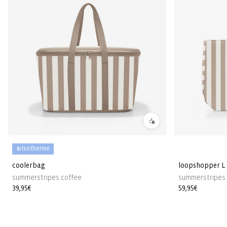
❄️ Isotherme
coolerbag
loopshopper L
summerstripes coffee
summerstripes 
Prix
39,95€
Prix
59,95€
habituel
habituel