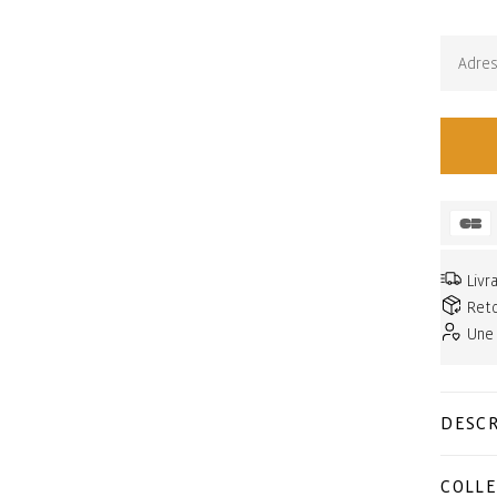
Épuisé. 
Livr
Reto
Une
DESCR
COLLE