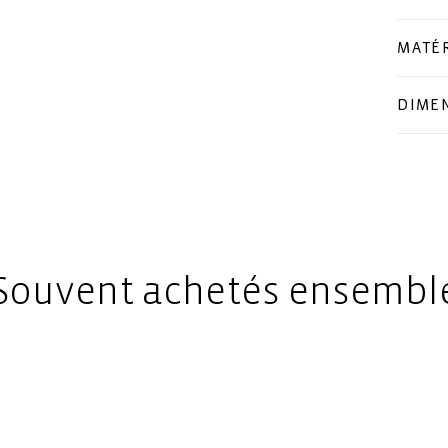
MATÉ
DIME
Souvent achetés ensembl