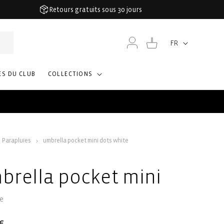
Retours gratuits sous 30 jours
Connexion
Panier
FR
Langue
S DU CLUB
COLLECTIONS
Parapluies
umbrella pocket mini dots white
brella pocket mini
ie