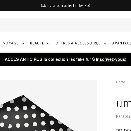
Livraison offerte dès 40€
VOYAGE
BEAUTÉ
OFFRES & ACCESSOIRES
AVANTAGE
ACCÈS ANTICIPÉ à la collection
🔒
Inscrivez-vous!
leo fake fur
Home
um
Paraplu
Prix