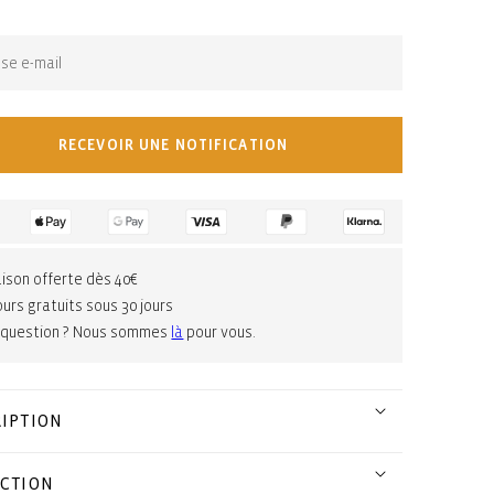
S'abonner pour les mises à jour :
RECEVOIR UNE NOTIFICATION
aison offerte dès 40€
urs gratuits sous 30 jours
 question ? Nous sommes
là
pour vous.
IPTION
CTION