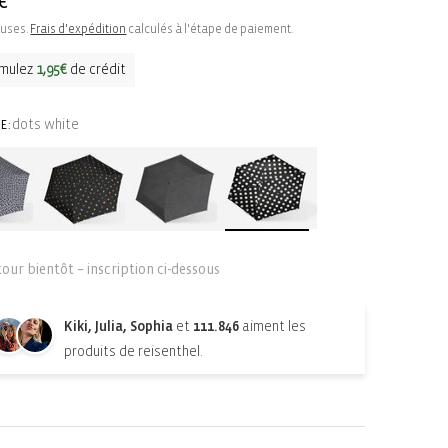
€
uel
luses.
Frais d'expédition
calculés à l'étape de paiement.
mulez
1,95€
de crédit
dots white
E:
tour bientôt – inscription ci-dessous
Kiki, Julia, Sophia
et
111.846
aiment les
produits de reisenthel.
n-stock-subscription