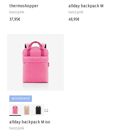
thermoshopper
allday backpack M
twist pink
twist pink
Normale
37,95€
Normale
49,95€
prijs
prijs
❄️ Isolerend
+1
allday backpack M iso
twist pink