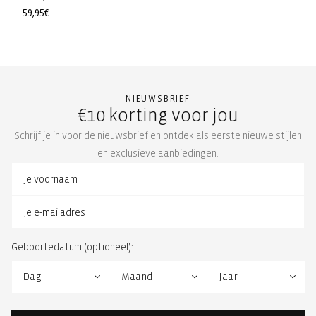
Normale
59,95€
prijs
NIEUWSBRIEF
€10 korting voor jou
Schrijf je in voor de nieuwsbrief en ontdek als eerste nieuwe stijlen
en exclusieve aanbiedingen.
Geboortedatum (optioneel):