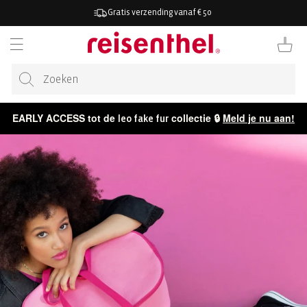
AAR DE
Gratis verzending vanaf € 50
ONTENT
Winkelwag
EARLY ACCESS tot de
collectie 🔒
Meld je nu aan!
leo fake fur