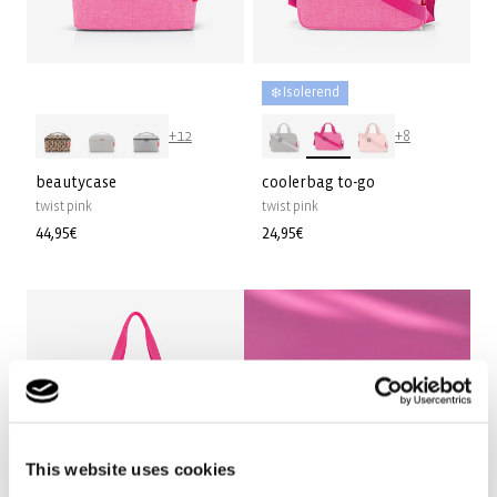
❄️ Isolerend
+12
+8
beautycase
coolerbag to-go
twist pink
twist pink
Normale
44,95€
Normale
24,95€
prijs
prijs
This website uses cookies