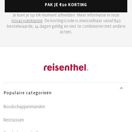
PAK JE €10 KORTING
Je kunt je op elk moment afmelden. Meer informatie in onze
privacyverklaring
. De kortingscode is inwisselbaar vanaf €40
bestelwaarde, 14 dagen geldig en niet te combineren met andere
acties.
Populaire categorieën
Boodschappenmanden
Reistassen