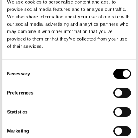
We use cookies to personalise content and ads, to
provide social media features and to analyse our traffic.
We also share information about your use of our site with
+25
our social media, advertising and analytics partners who
may combine it with other information that you’ve
shopper M
provided to them or that they’ve collected from your use
twist pink
of their services.
Normale
22,95€
prijs
Consent
Necessary
Selection
Preferences
Statistics
Marketing
❄️ Isolerend
❄️ Isolerend