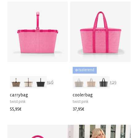
❄️ Isolerend
+46
+19
carrybag
coolerbag
twist pink
twist pink
Normale
55,95€
Normale
37,95€
prijs
prijs