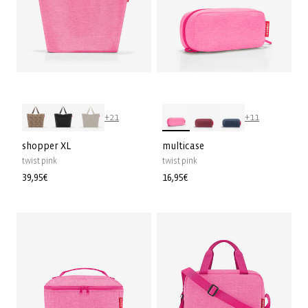
+21
+11
shopper XL
multicase
twist pink
twist pink
Normale
39,95€
Normale
16,95€
prijs
prijs