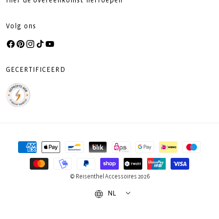
Hier de overeenkomst herroepen
Volg ons
Facebook
Pinterest
Instagram
TikTok
YouTube
GECERTIFICEERD
Betaalmethoden
© Reisenthel Accessoires 2026
NL