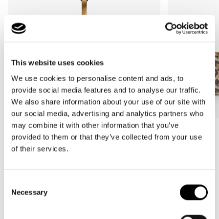
This website uses cookies
We use cookies to personalise content and ads, to
provide social media features and to analyse our traffic.
We also share information about your use of our site with
our social media, advertising and analytics partners who
may combine it with other information that you’ve
Bestseller
Bestseller
provided to them or that they’ve collected from your use
carrybag
carrybag XS
of their services.
leo macchiato
leo macchiato
Normale
59,95€
Normale
37,95€
prijs
prijs
Consent
Necessary
Selection