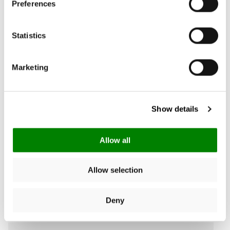
5.00
New content loaded
Preferences
Gebaseerd op 12 reviews
Statistics
Schrijf een review
Marketing
Zoek:
Sorteer
Show details
Product Reviews
Allow all
Allow selection
Deny