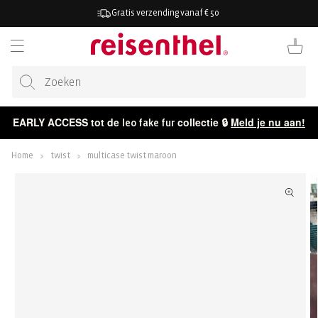
AAR DE
Gratis verzending vanaf € 50
ONTENT
Winkelwag
EARLY ACCESS tot de
collectie 🔒
Meld je nu aan!
leo fake fur
Home
twist
multicase twist maroon
ECT NAAR
CTINFORMATIE