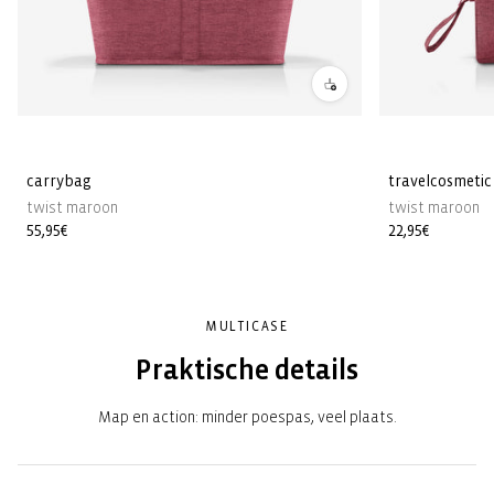
carrybag
travelcosmetic
twist maroon
twist maroon
Normale
55,95€
Normale
22,95€
prijs
prijs
MULTICASE
Praktische details
Map en action: minder poespas, veel plaats.