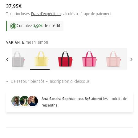
Prix
37,95€
habituel
Taxes incluses.
Frais d'expédition
calculés à l'étape de paiement.
Cumulez
1,90€
de crédit
mesh lemon
VARIANTE:
De retour bientôt – inscription ci-dessous
Ana, Sandra, Sophia
et
111.846
aiment les produits de
reisenthel.
Back-in-stock-subscription
Épuisé. S'abonner pour les mises à jour :