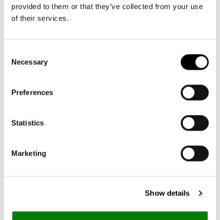
habituel
habituel
provided to them or that they’ve collected from your use
of their services.
5.00
New content loaded
Consent
1 avis
Necessary
Selection
Donner votre avis
Preferences
Statistics
Avis Produit
Marketing
Show details