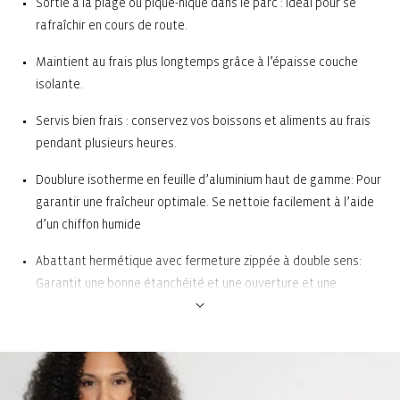
Sortie à la plage ou pique-nique dans le parc : idéal pour se
rafraîchir en cours de route.
Maintient au frais plus longtemps grâce à l’épaisse couche
isolante.
Servis bien frais : conservez vos boissons et aliments au frais
pendant plusieurs heures.
Doublure isotherme en feuille d’aluminium haut de gamme: Pour
garantir une fraîcheur optimale. Se nettoie facilement à l’aide
d’un chiffon humide
Abattant hermétique avec fermeture zippée à double sens:
Garantit une bonne étanchéité et une ouverture et une
fermeture faciles
1 poche de rangement extérieure: Par exemple pour les
couverts et les serviettes