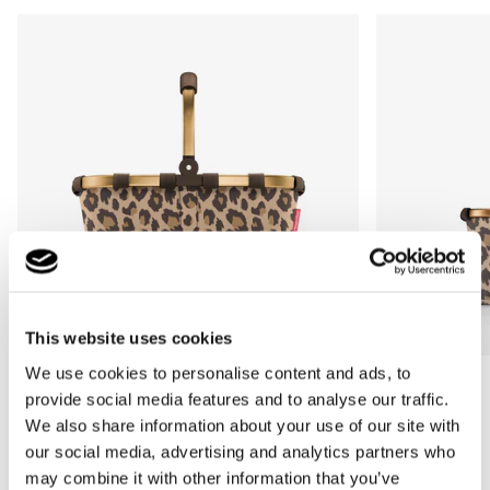
This website uses cookies
We use cookies to personalise content and ads, to
Bestseller
Bestseller
provide social media features and to analyse our traffic.
carrybag
carrybag XS
We also share information about your use of our site with
leo macchiato
leo macchiato
our social media, advertising and analytics partners who
Prix
59,95€
Prix
37,95€
may combine it with other information that you’ve