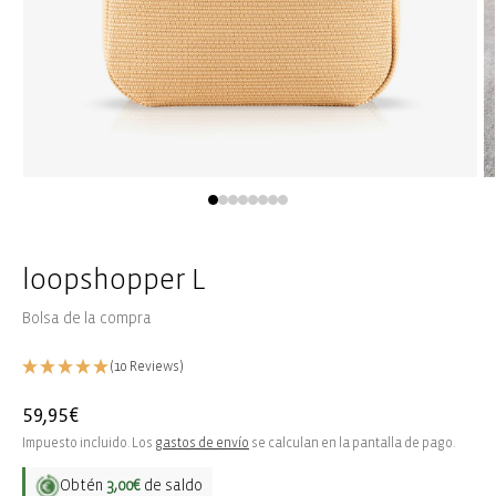
Abrir
Ab
elemento
e
multimedia
m
1
2
en
e
una
u
loopshopper L
ventana
v
modal
m
Bolsa de la compra
(10 Reviews)
Precio
59,95€
habitual
Impuesto incluido. Los
gastos de envío
se calculan en la pantalla de pago.
Obtén
3,00€
de saldo