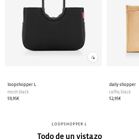
loopshopper L
daily shopper
mesh black
raffia black
Precio
59,95€
Precio
52,95€
habitual
habitual
LOOPSHOPPER L
Todo de un vistazo