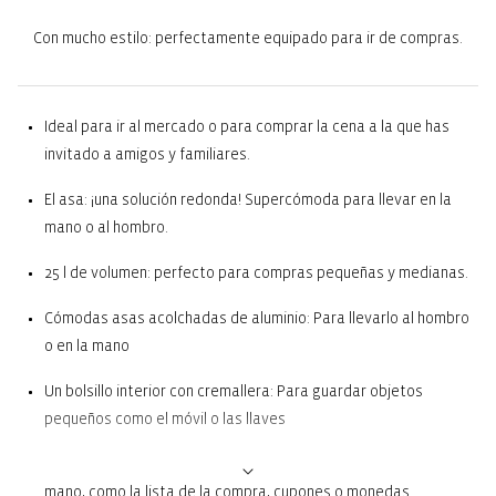
Con mucho estilo: perfectamente equipado para ir de compras.
Ideal para ir al mercado o para comprar la cena a la que has
invitado a amigos y familiares.
El asa: ¡una solución redonda! Supercómoda para llevar en la
mano o al hombro.
25 l de volumen: perfecto para compras pequeñas y medianas.
Cómodas asas acolchadas de aluminio: Para llevarlo al hombro
o en la mano
Un bolsillo interior con cremallera: Para guardar objetos
pequeños como el móvil o las llaves
Dos bolsillos exteriores: Para todo lo que necesites tener a
mano, como la lista de la compra, cupones o monedas