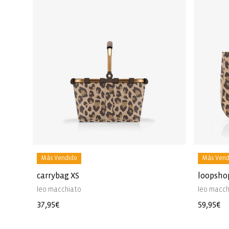
Más Vendido
Más Vend
carrybag XS
loopsho
leo macchiato
leo macch
Precio
37,95€
Precio
59,95€
habitual
habitua