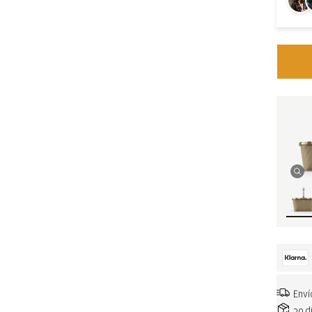
Enví
30 d