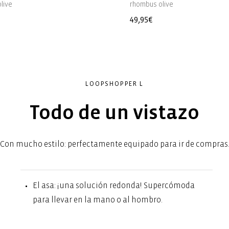
live
rhombus olive
Precio
49,95€
l
habitual
LOOPSHOPPER L
Todo de un vistazo
Con mucho estilo: perfectamente equipado para ir de compras
El asa: ¡una solución redonda! Supercómoda
para llevar en la mano o al hombro.