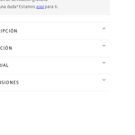
guna duda? Estamos
aquí
para ti.
IPCIÓN
CCIÓN
IAL
NSIONES