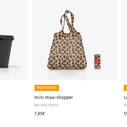
Más Vendido
mini maxi shopper
c
leo macchiato
t
Precio
7,95€
P
5
habitual
h