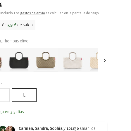
€
ual
incluido. Los
gastos de envío
se calculan en la pantalla de pago.
btén
3,50€
de saldo
rhombus olive
E:
:
L
ga en 3-5 días
Carmen, Sandra, Sophia
y
101830
aman los