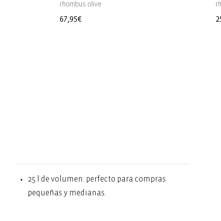
rhombus olive
r
Precio
67,95€
P
2
habitual
h
.
25 l de volumen: perfecto para compras
pequeñas y medianas.