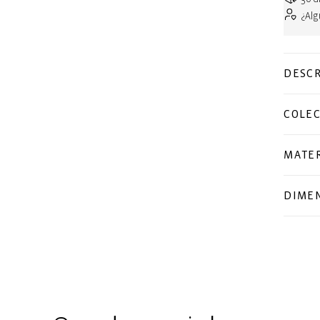
¿Al
DESCR
COLE
MATER
DIME