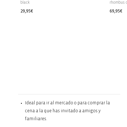
black
rhombus o
Precio
29,95€
Precio
69,95€
habitual
habitua
Ideal para ir al mercado o para comprar la
cena a la que has invitado a amigos y
familiares.