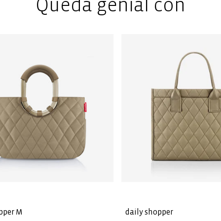
Queda genial con
pper M
daily shopper