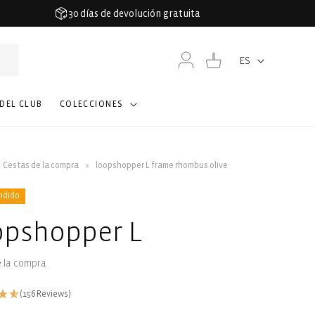
30 días de devolución gratuita
Iniciar
Carrito
ES
Idioma
sesión
 DEL CLUB
COLECCIONES
Cestas de la compra
loopshopper L frame rhombus olive
ndido
opshopper L
e la compra
(156 Reviews)