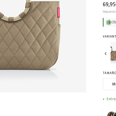
Precio
69,95
habit
Impuesto 
O
VARIANT
TAMAÑO
M
Entre