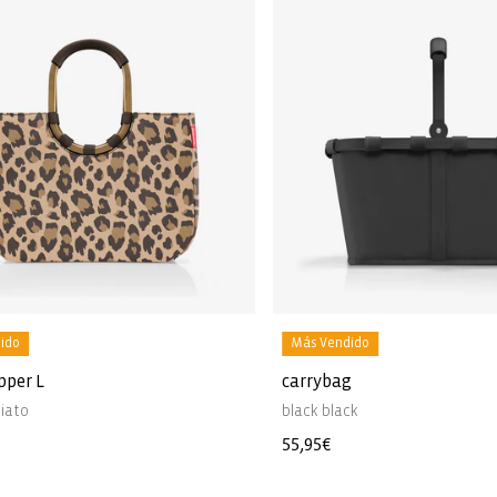
ido
Más Vendido
pper L
carrybag
iato
black black
Precio
55,95€
l
habitual